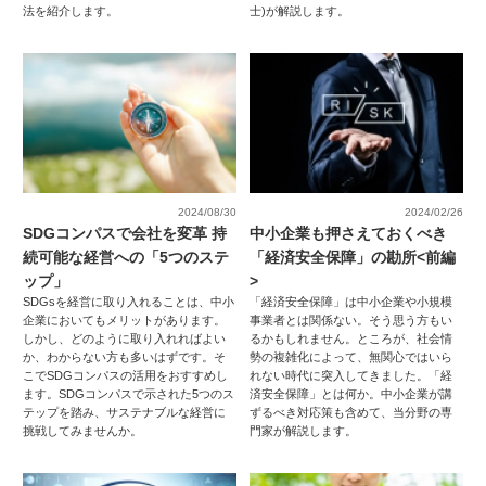
法を紹介します。
士)が解説します。
2024/08/30
2024/02/26
SDGコンパスで会社を変革 持
中小企業も押さえておくべき
続可能な経営への「5つのステ
「経済安全保障」の勘所<前編
ップ」
>
SDGsを経営に取り入れることは、中小
「経済安全保障」は中小企業や小規模
企業においてもメリットがあります。
事業者とは関係ない。そう思う方もい
しかし、どのように取り入れればよい
るかもしれません。ところが、社会情
か、わからない方も多いはずです。そ
勢の複雑化によって、無関心ではいら
こでSDGコンパスの活用をおすすめし
れない時代に突入してきました。「経
ます。SDGコンパスで示された5つのス
済安全保障」とは何か。中小企業が講
テップを踏み、サステナブルな経営に
ずるべき対応策も含めて、当分野の専
挑戦してみませんか。
門家が解説します。