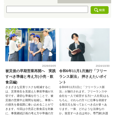
2026/03/05
2024/10/30
被災後の早期営業再開へ 実践
令和6年11月1月施行「フリー
すべき準備と考え方(小売・飲
ランス新法」 押さえたいポイ
食店編)
ント
さまざまな災害リスクを軽減するに
令和6年11月1日に「フリーランス新
は、災害発生を見据えた事前準備が大
法」が施行されます。フリーランスや
切です。適切な準備を行うことで、被
会社を一人で経営する方(一人社長)はも
災後の営業中止期間を短縮し、事業へ
ちろん、それらの方々に仕事を依頼す
の損失を最低限に食い止めることがで
る発注元も知っておくべき点が多々あ
きます。今回は小売店と飲食店を対象
ります。一体、どのような法律なの
に、事業継続計画の考え方や準備の方
か。留意すべき点は何か。専門家(弁護