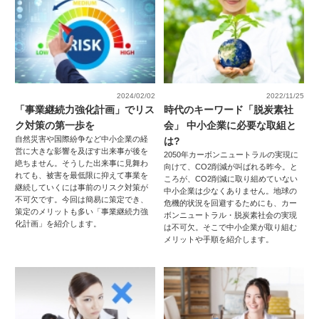
2024/02/02
2022/11/25
「事業継続力強化計画」でリス
時代のキーワード「脱炭素社
ク対策の第一歩を
会」 中小企業に必要な取組と
自然災害や国際紛争など中小企業の経
は?
営に大きな影響を及ぼす出来事が後を
2050年カーボンニュートラルの実現に
絶ちません。そうした出来事に見舞わ
向けて、CO2削減が叫ばれる昨今。と
れても、被害を最低限に抑えて事業を
ころが、CO2削減に取り組めていない
継続していくには事前のリスク対策が
中小企業は少なくありません。地球の
不可欠です。今回は簡易に策定でき、
危機的状況を回避するためにも、カー
策定のメリットも多い「事業継続力強
ボンニュートラル・脱炭素社会の実現
化計画」を紹介します。
は不可欠。そこで中小企業が取り組む
メリットや手順を紹介します。