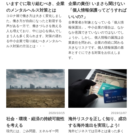
いますぐに取り組むべき、企業
企業の責任! いまさら聞けない
のメンタルヘルス対策とは
「個人情報保護ってどうすれば
コロナ禍で働き方は大きく変化しまし
いいの?」
た。働き方が自由になったと歓迎する
全事業者が対象となっている「個人情
声がある一方で、働きづらさを抱える
報保護法」。中小企業の場合は、なか
人も増えており、中には心を病んでし
なか意識できていないのではないでし
まう人も多く見られます。対策の遅れ
ょうか。しかし、個人情報の漏洩は企
る中小企業で取り組むべきメンタルヘ
業責任を問われ、企業の存続に関わる
ルス対策の方法とは・・・
大きなリスクです。個人情報保護の基
本とすぐにできる対策をお伝えしま
す。
2020/10/15
2019/11/07
社会・環境・経済の持続可能性
海外リスクを正しく知り、成功
を考える
する海外進出を実現しよう!
現代には、ごみ問題、エネルギー問
海外ビジネスでは日本とは違った多く