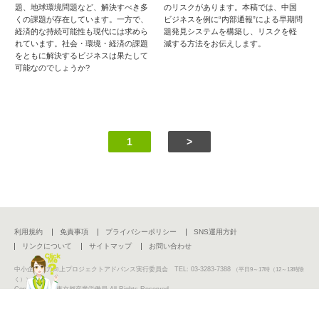
題、地球環境問題など、解決すべき多
のリスクがあります。本稿では、中国
くの課題が存在しています。一方で、
ビジネスを例に“内部通報”による早期問
経済的な持続可能性も現代には求めら
題発見システムを構築し、リスクを軽
れています。社会・環境・経済の課題
減する方法をお伝えします。
をともに解決するビジネスは果たして
可能なのでしょうか?
1
>
利用規約
免責事項
プライバシーポリシー
SNS運用方針
リンクについて
サイトマップ
お問い合わせ
中小企業活力向上プロジェクトアドバンス実行委員会 TEL: 03-3283-7388
（平日9～17時（12～13時除
く））
Copyright (C) 東京都産業労働局 All Rights Reserved.