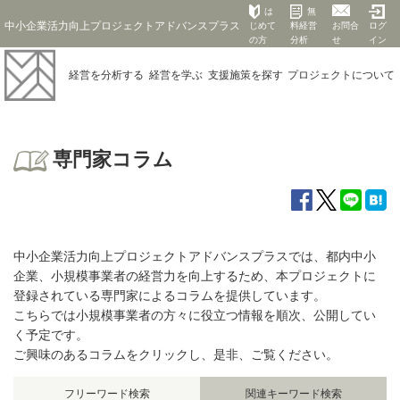
は
無
中小企業活力向上プロジェクトアドバンスプラス
じめて
料経営
お問合
ログ
の方
分析
せ
イン
経営を
分析する
経営を
学ぶ
支援施策を
探す
プロジェクト
について
専門家コラム
中小企業活力向上プロジェクトアドバンスプラスでは、都内中小
企業、小規模事業者の経営力を向上するため、本プロジェクトに
登録されている専門家によるコラムを提供しています。
こちらでは小規模事業者の方々に役立つ情報を順次、公開してい
く予定です。
ご興味のあるコラムをクリックし、是非、ご覧ください。
フリーワード検索
関連キーワード検索