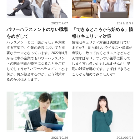
2022/02/07
2021/11/29
パワーハラスメントのない職場
「できるところから始める」情
をめざして
報セキュリティ対策
ハラスメントとは「嫌がらせ」を意味
情報セキュリティ対策は実施されてい
する言葉で、企業の経営においても重
ますか? 日々新しいウイルスや脅威が
要なテーマとなっています。2022年4月
出現し、放っておくとリスクはどんど
からは中小企業でもパワーハラスメン
ん増すばかり。ついつい後手に回って
トの防止措置が義務になることをご存
しまう方も多いかもしれませんが、早
じでしょうか? パワーハラスメントとは
期の対策が肝心です。まずはできると
何か、何が該当するのか、どう対策す
ころから始めてみませんか?
るのかお伝えします。
2021/10/26
2021/03/28