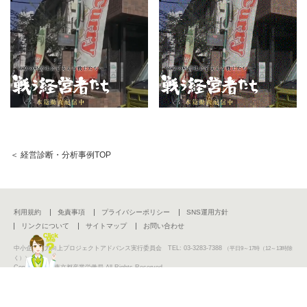
＜ 経営診断・分析事例TOP
利用規約
免責事項
プライバシーポリシー
SNS運用方針
リンクについて
サイトマップ
お問い合わせ
中小企業活力向上プロジェクトアドバンス実行委員会 TEL: 03-3283-7388
（平日9～17時（12～13時除
く））
Copyright (C) 東京都産業労働局 All Rights Reserved.