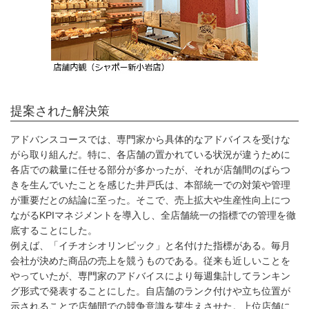
提案された解決策
アドバンスコースでは、専門家から具体的なアドバイスを受けな
がら取り組んだ。特に、各店舗の置かれている状況が違うために
各店での裁量に任せる部分が多かったが、それが店舗間のばらつ
きを生んでいたことを感じた井戸氏は、本部統一での対策や管理
が重要だとの結論に至った。そこで、売上拡大や生産性向上につ
ながるKPIマネジメントを導入し、全店舗統一の指標での管理を徹
底することにした。
例えば、「イチオシオリンピック」と名付けた指標がある。毎月
会社が決めた商品の売上を競うものである。従来も近しいことを
やっていたが、専門家のアドバイスにより毎週集計してランキン
グ形式で発表することにした。自店舗のランク付けや立ち位置が
示されることで店舗間での競争意識を芽生えさせた。上位店舗に