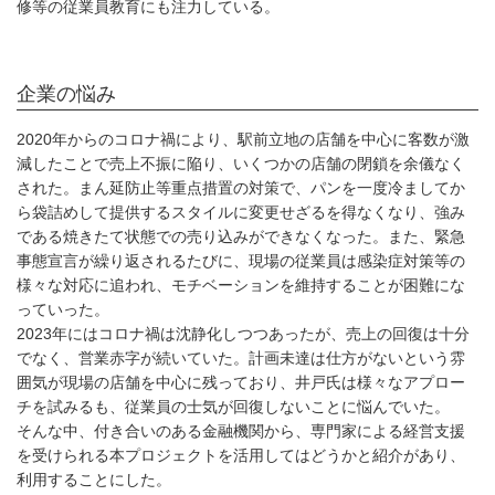
修等の従業員教育にも注力している。
企業の悩み
2020年からのコロナ禍により、駅前立地の店舗を中心に客数が激
減したことで売上不振に陥り、いくつかの店舗の閉鎖を余儀なく
された。まん延防止等重点措置の対策で、パンを一度冷ましてか
ら袋詰めして提供するスタイルに変更せざるを得なくなり、強み
である焼きたて状態での売り込みができなくなった。また、緊急
事態宣言が繰り返されるたびに、現場の従業員は感染症対策等の
様々な対応に追われ、モチベーションを維持することが困難にな
っていった。
2023年にはコロナ禍は沈静化しつつあったが、売上の回復は十分
でなく、営業赤字が続いていた。計画未達は仕方がないという雰
囲気が現場の店舗を中心に残っており、井戸氏は様々なアプロー
チを試みるも、従業員の士気が回復しないことに悩んでいた。
そんな中、付き合いのある金融機関から、専門家による経営支援
を受けられる本プロジェクトを活用してはどうかと紹介があり、
利用することにした。