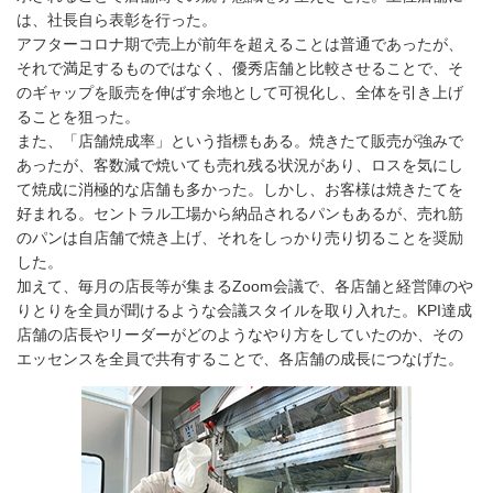
は、社長自ら表彰を行った。
アフターコロナ期で売上が前年を超えることは普通であったが、
それで満足するものではなく、優秀店舗と比較させることで、そ
のギャップを販売を伸ばす余地として可視化し、全体を引き上げ
ることを狙った。
また、「店舗焼成率」という指標もある。焼きたて販売が強みで
あったが、客数減で焼いても売れ残る状況があり、ロスを気にし
て焼成に消極的な店舗も多かった。しかし、お客様は焼きたてを
好まれる。セントラル工場から納品されるパンもあるが、売れ筋
のパンは自店舗で焼き上げ、それをしっかり売り切ることを奨励
した。
加えて、毎月の店長等が集まるZoom会議で、各店舗と経営陣のや
りとりを全員が聞けるような会議スタイルを取り入れた。KPI達成
店舗の店長やリーダーがどのようなやり方をしていたのか、その
エッセンスを全員で共有することで、各店舗の成長につなげた。