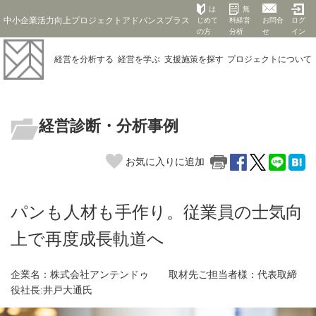
は
無
中小企業活力向上プロジェクトアドバンスプラス
じめて
料経営
お問合
ログ
の方
分析
せ
イン
経営を
分析する
経営を
学ぶ
支援施策を
探す
プロジェクト
について
経営診断・分析事例
お気に入りに追加
パンも人材も手作り。従業員の士気向
上で再度成長軌道へ
企業名：株式会社アンテンドゥ 取材先ご担当者様：代表取締
役社長:井戸大通氏