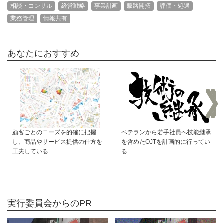
相談・コンサル
経営戦略
事業計画
販路開拓
評価・処遇
業務管理
情報共有
あなたにおすすめ
顧客ごとのニーズを的確に把握
ベテランから若手社員へ技能継承
し、商品やサービス提供の仕方を
を含めたOJTを計画的に行ってい
工夫している
る
実行委員会からのPR