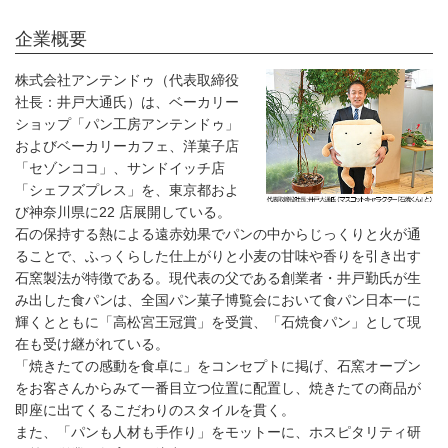
企業概要
株式会社アンテンドゥ（代表取締役
社長：井戸大通氏）は、ベーカリー
ショップ「パン工房アンテンドゥ」
およびベーカリーカフェ、洋菓子店
「セゾンココ」、サンドイッチ店
「シェフズプレス」を、東京都およ
び神奈川県に22 店展開している。
石の保持する熱による遠赤効果でパンの中からじっくりと火が通
ることで、ふっくらした仕上がりと小麦の甘味や香りを引き出す
石窯製法が特徴である。現代表の父である創業者・井戸勤氏が生
み出した食パンは、全国パン菓子博覧会において食パン日本一に
輝くとともに「高松宮王冠賞」を受賞、「石焼食パン」として現
在も受け継がれている。
「焼きたての感動を食卓に」をコンセプトに掲げ、石窯オーブン
をお客さんからみて一番目立つ位置に配置し、焼きたての商品が
即座に出てくるこだわりのスタイルを貫く。
また、「パンも人材も手作り」をモットーに、ホスピタリティ研