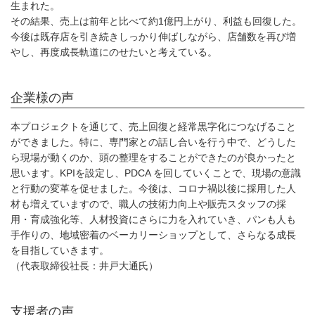
生まれた。
その結果、売上は前年と比べて約1億円上がり、利益も回復した。
今後は既存店を引き続きしっかり伸ばしながら、店舗数を再び増
やし、再度成長軌道にのせたいと考えている。
企業様の声
本プロジェクトを通じて、売上回復と経常黒字化につなげること
ができました。特に、専門家との話し合いを行う中で、どうした
ら現場が動くのか、頭の整理をすることができたのが良かったと
思います。KPIを設定し、PDCA を回していくことで、現場の意識
と行動の変革を促せました。今後は、コロナ禍以後に採用した人
材も増えていますので、職人の技術力向上や販売スタッフの採
用・育成強化等、人材投資にさらに力を入れていき、パンも人も
手作りの、地域密着のベーカリーショップとして、さらなる成長
を目指していきます。
（代表取締役社長：井戸大通氏）
支援者の声