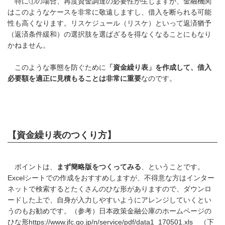
特に①の場合、再度資金調達の必要性が生じますが、金融機関
はこのようなケースを非常に敬遠しますし、借入を断られる可能
性も高くなります。リスケジュール（リスケ）といって返済猶予
（返済条件緩和）の選択肢を選ばざるを得なくなることにもなり
かねません。
このような事態を防ぐために
「資金繰り表」を作成して、借入
必要額を適正に見積もることは非常に重要
なのです。
【資金繰り表のつくり方】
ポイントは、
まず簡略版をつくってみる
、ということです。
Excelシートでの作成をおすすめしますが、不得意な方はインター
ネットで検索するとたくさんのひな形がありますので、ダウンロ
ードした上で、自身が入力しやすいようにアレンジしていくとい
うのもお勧めです。（参考）日本政策金融公庫のホームページの
ひな形https://www.jfc.go.jp/n/service/pdf/data1_170501.xls （下