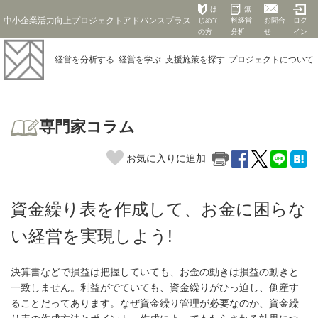
は
無
中小企業活力向上プロジェクトアドバンスプラス
じめて
料経営
お問合
ログ
の方
分析
せ
イン
経営を
分析する
経営を
学ぶ
支援施策を
探す
プロジェクト
について
専門家コラム
お気に入りに追加
資金繰り表を作成して、お金に困らな
い経営を実現しよう!
決算書などで損益は把握していても、お金の動きは損益の動きと
一致しません。利益がでていても、資金繰りがひっ迫し、倒産す
ることだってあります。なぜ資金繰り管理が必要なのか、資金繰