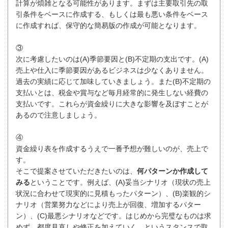
計算が煩雑となる可能性があります。まずは主要取引先の取
引条件をベースに作成する、もしくは最も悪い条件をベース
に作成すれば、保守的な簡易版の作成が可能となります。
③
次に考慮したいのは(A)季節要因と(B)不定期の支出です。(A)
売上や仕入に季節要因があるビジネスは少なくありません。
過去の実績に応じて加味していきましょう。また(B)不定期の
支払いとは、税金や賞与など毎月経常的に発生しない経費の
支払いです。これらが資金繰りに大きな影響を及ぼすことが
あるので注意しましょう。
④
資金繰り表を作成するうえで一番予想が難しいのが、売上で
す。
そこで提案させていただきたいのは、
何パターンか作成して
みる
ということです。例えば、(A)妥当シナリオ（現状の売上
状況に合わせて現実的に見積もったパターン）、(B)楽観的シ
ナリオ（営業努力などにより売上が回復、増加するパター
ン）、(C)最悪シナリオなどです。はじめから完璧なものは求
めず、都度見直しや修正を加えていく、というスタンスで取