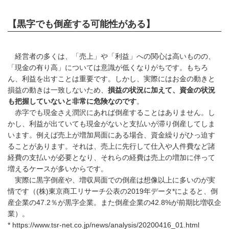
【黒字でも倒産する可能性がある】
経営者の多くは、「売上」や「利益」への関心は高いものの、
「現金の有り高」については意識が低くなりがちです。もちろ
ん、利益を出すことは重要です。しかし、実際にはお金の動きと
損益の動きは一致しないため、
損益の状況に加えて、資金の状況
も把握していないと非常に危険なのです
。
赤字でも現金さえ潤沢にあれば倒産することはありません。し
かし、利益が出ていても現金がないと支払いが滞り倒産してしま
います。例えば売上が増加局面にある場合、資金繰りがひっ迫す
ることがあります。それは、売上に先行して仕入や人件費など諸
経費の支払いが必要となり、それらの経費は売上の増加に伴って
増えるケースが多いからです。
実際に黒字倒産や、増収局面での倒産は想像以上に多いのが実
情です（(株)東京商工リサーチ公表の2019年データ*によると、倒
産企業の47.2％が黒字企業。また倒産企業の42.8%が前期比増収企
業）。
* https://www.tsr-net.co.jp/news/analysis/20200416_01.html