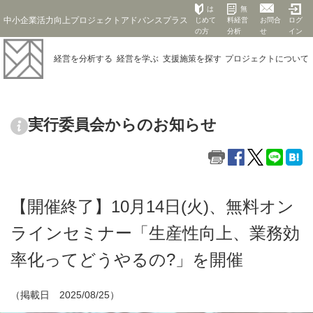
は
無
中小企業活力向上プロジェクトアドバンスプラス
じめて
料経営
お問合
ログ
の方
分析
せ
イン
経営を
分析する
経営を
学ぶ
支援施策を
探す
プロジェクト
について
実行委員会からのお知らせ
【開催終了】10月14日(火)、無料オン
ラインセミナー「生産性向上、業務効
率化ってどうやるの?」を開催
（掲載日 2025/08/25）