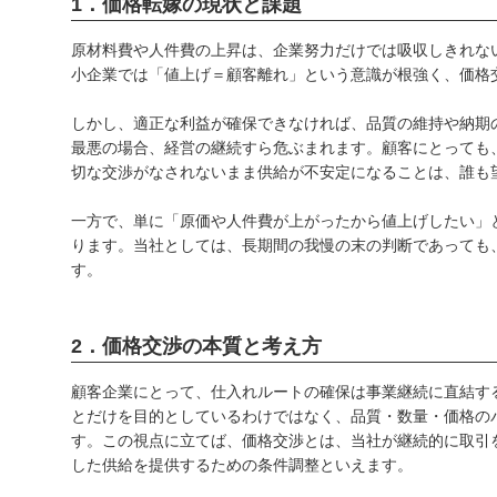
1．価格転嫁の現状と課題
原材料費や人件費の上昇は、企業努力だけでは吸収しきれな
小企業では「値上げ＝顧客離れ」という意識が根強く、価格
しかし、適正な利益が確保できなければ、品質の維持や納期
最悪の場合、経営の継続すら危ぶまれます。顧客にとっても
切な交渉がなされないまま供給が不安定になることは、誰も
一方で、単に「原価や人件費が上がったから値上げしたい」
ります。当社としては、長期間の我慢の末の判断であっても
す。
2．価格交渉の本質と考え方
顧客企業にとって、仕入れルートの確保は事業継続に直結す
とだけを目的としているわけではなく、品質・数量・価格の
す。この視点に立てば、価格交渉とは、当社が継続的に取引
した供給を提供するための条件調整といえます。