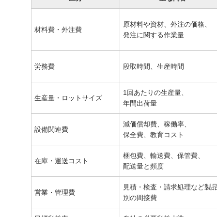
原材料や資材、外注の価格、
材料費・外注費
発注に関する作業量
労務費
段取時間、生産時間
1回あたりの生産量、
生産量・ロットサイズ
年間出荷量
減価償却費、稼働率、
設備関連費
保全費、教育コスト
梱包費、輸送費、保管費、
在庫・運送コスト
配送量と頻度
見積・検査・請求処理など製
営業・管理費
別の間接費