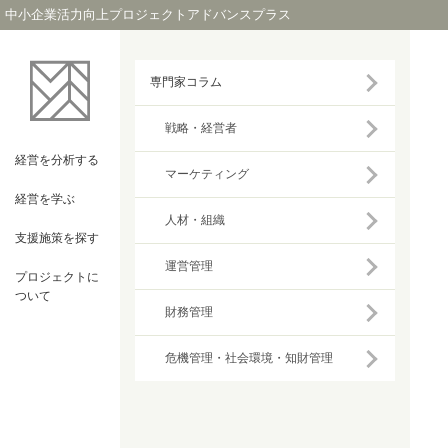
中小企業活力向上プロジェクトアドバンスプラス
専門家コラム
戦略・経営者
経営を
分析する
マーケティング
経営を
学ぶ
人材・組織
支援施策を
探す
運営管理
プロジェクト
に
ついて
財務管理
危機管理・社会環境・知財管理