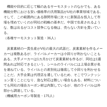
機能や目的に応じて幅のあるサーモスタットのなかでも、ある
機能分野における安い価格帯の汎用製品がU社の事業領域である。
そして、この範囲内にある隙間市場に次々に新製品を投入して市
場を埋めていくのが同社の戦略の基本だ。中国で生産されるよう
な、数は出るがコスト競争になる物は、売らない方針を貫いてい
る。
（各種サーモスタット製造・36人）
炭素素材の一貫生産がV社の最大の武器だ。炭素素材を作るメー
カーは複数あるが、ライバルメーカーは小回りが利かないことも
ある。大手メーカーは1カ月かけて炭素素材を作るが、同社は1週
間あれば対応できるという。シールのライバルには上場企業が名
を連ねている。ライバルとの差別化は徹底して小回りを利かせる
ことだ。大手企業は代理店を通しているため、そこでワンクッシ
ョン置くことになり、急な対応は難しい場合もある。材料につい
ても同社の場合カーボン材は内製しているが、他のライバルは外
部から調達している。
（機械用カーボン等製造・175人）