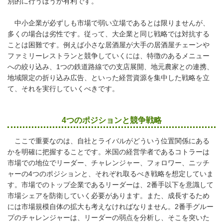
別的に行うほうが有利です。
中小企業が必ずしも市場で弱い立場であるとは限りませんが、
多くの場合は劣性です。従って、大企業と同じ戦略では対抗する
ことは困難です。例えば小さな居酒屋が大手の居酒屋チェーンや
ファミリーレストランと競争していくには、特徴のあるメニュー
への絞り込み、1つの鉄道路線での支店展開、地元農家との連携、
地域限定の折り込み広告、といった経営資源を集中した戦略を立
て、それを実行していくべきです。
4つのポジションと競争戦略
ここで重要なのは、自社とライバルがどういう位置関係にある
かを明確に把握することです。米国の経営学者であるコトラーは
市場での地位でリーダー、チャレンジャー、フォロワー、ニッチ
ャーの4つのポジションと、それぞれ取るべき戦略を想定していま
す。市場でのトップ企業であるリーダーは、2番手以下を意識して
市場シェアを防衛していく必要があります。また、成長するため
には市場規模自体の拡大も考えなければなりません。2番手グルー
プのチャレンジャーは、リーダーの弱点を分析し、そこを突いた