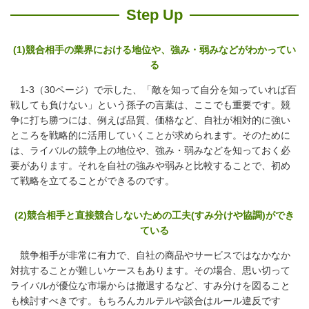
Step Up
(1)競合相手の業界における地位や、強み・弱みなどがわかってい
る
1-3（30ページ）で示した、「敵を知って自分を知っていれば百
戦しても負けない」という孫子の言葉は、ここでも重要です。競
争に打ち勝つには、例えば品質、価格など、自社が相対的に強い
ところを戦略的に活用していくことが求められます。そのために
は、ライバルの競争上の地位や、強み・弱みなどを知っておく必
要があります。それを自社の強みや弱みと比較することで、初め
て戦略を立てることができるのです。
(2)競合相手と直接競合しないための工夫(すみ分けや協調)ができ
ている
競争相手が非常に有力で、自社の商品やサービスではなかなか
対抗することが難しいケースもあります。その場合、思い切って
ライバルが優位な市場からは撤退するなど、すみ分けを図ること
も検討すべきです。もちろんカルテルや談合はルール違反です