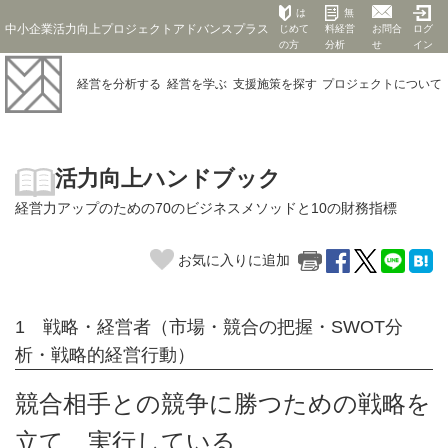
は
無
中小企業活力向上プロジェクトアドバンスプラス
じめて
料経営
お問合
ログ
の方
分析
せ
イン
経営を
分析する
経営を
学ぶ
支援施策を
探す
プロジェクト
について
活力向上ハンドブック
経営力アップのための70のビジネスメソッドと10の財務指標
お気に入りに追加
1 戦略・経営者（市場・競合の把握・SWOT分
析・戦略的経営行動）
競合相手との競争に勝つための戦略を
立て、実行している