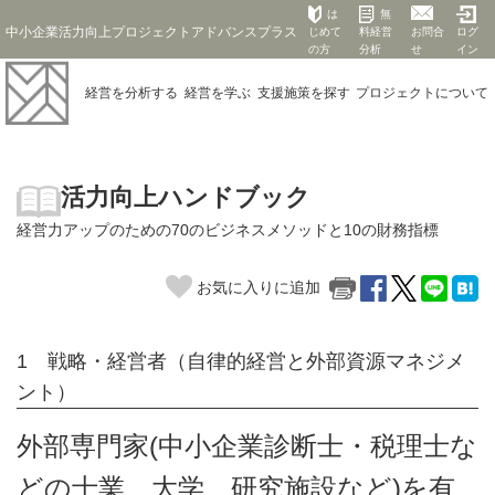
は
無
中小企業活力向上プロジェクトアドバンスプラス
じめて
料経営
お問合
ログ
の方
分析
せ
イン
経営を
分析する
経営を
学ぶ
支援施策を
探す
プロジェクト
について
活力向上ハンドブック
経営力アップのための70のビジネスメソッドと10の財務指標
お気に入りに追加
1 戦略・経営者（自律的経営と外部資源マネジメ
ント）
外部専門家(中小企業診断士・税理士な
どの士業、大学、研究施設など)を有