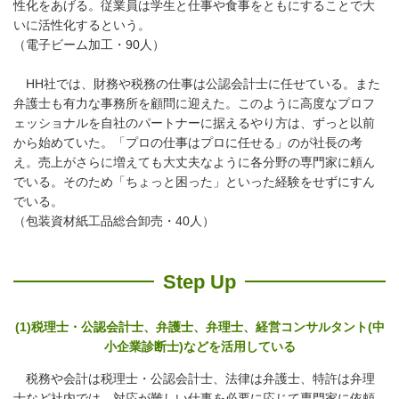
性化をあげる。従業員は学生と仕事や食事をともにすることで大
いに活性化するという。
（電子ビーム加工・90人）
HH社では、財務や税務の仕事は公認会計士に任せている。また
弁護士も有力な事務所を顧問に迎えた。このように高度なプロフ
ェッショナルを自社のパートナーに据えるやり方は、ずっと以前
から始めていた。「プロの仕事はプロに任せる」のが社長の考
え。売上がさらに増えても大丈夫なように各分野の専門家に頼ん
でいる。そのため「ちょっと困った」といった経験をせずにすん
でいる。
（包装資材紙工品総合卸売・40人）
Step Up
(1)税理士・公認会計士、弁護士、弁理士、経営コンサルタント(中
小企業診断士)などを活用している
税務や会計は税理士・公認会計士、法律は弁護士、特許は弁理
士など社内では、対応が難しい仕事を必要に応じて専門家に依頼