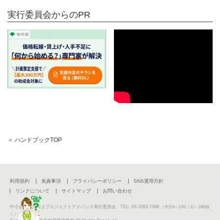
実行委員会からのPR
＜ ハンドブックTOP
利用規約
免責事項
プライバシーポリシー
SNS運用方針
リンクについて
サイトマップ
お問い合わせ
中小企業活力向上プロジェクトアドバンス実行委員会 TEL: 03-3283-7388
（平日9～17時（12～13時除
く））