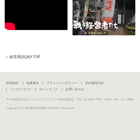
＜ 経営用語Q&A TOP
利用規約
免責事項
プライバシーポリシー
SNS運用方針
リンクについて
サイトマップ
お問い合わせ
中小企業活力向上プロジェクトアドバンス実行委員会 TEL: 03-3283-7388
（平日9～17時（12～13時除
く））
Copyright (C) 東京都産業労働局 All Rights Reserved.