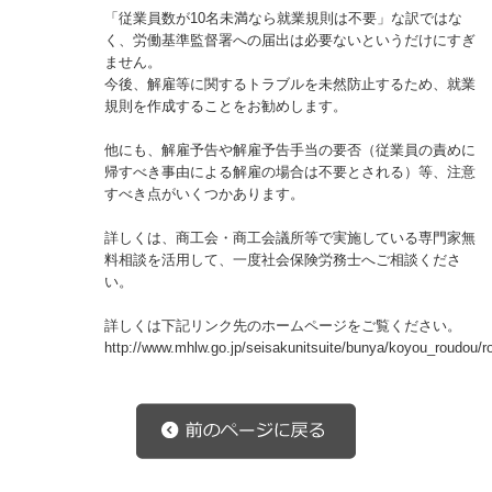
「従業員数が10名未満なら就業規則は不要」な訳ではな
く、労働基準監督署への届出は必要ないというだけにすぎ
ません。
今後、解雇等に関するトラブルを未然防止するため、就業
規則を作成することをお勧めします。
他にも、解雇予告や解雇予告手当の要否（従業員の責めに
帰すべき事由による解雇の場合は不要とされる）等、注意
すべき点がいくつかあります。
詳しくは、商工会・商工会議所等で実施している専門家無
料相談を活用して、一度社会保険労務士へご相談くださ
い。
詳しくは下記リンク先のホームページをご覧ください。
http://www.mhlw.go.jp/seisakunitsuite/bunya/koyou_roudou/