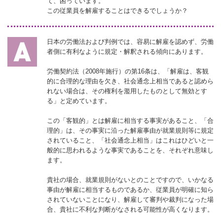
て、困っています。
この従業員を解雇することはできるでしょうか？
日本の労働法および判例では、容易に解雇を認めず、労働
者側に有利なように規定・解釈される傾向にあります。
労働契約法（2008年施行）の第16条は、「解雇は、客観
的に合理的な理由を欠き、社会通念上相当であると認めら
れない場合は、その権利を濫用したものとして無効とす
る」と定めています。
この「客観的」とは解雇に相当する事実があること、「合
理的」は、その事実に沿った解雇事由が就業規則等に規定
されていること、「社会通念上相当」はこれはひどいと一
般的に思われるような事実であることを、それぞれ意味し
ます。
貴社の場合、就業規則がないとのことですので、いかなる
事由が解雇に相当するものであるか、従業員が明確に知ら
されていないことになり、解雇して審判や裁判になった場
合、貴社に不利な判断がなされる可能性が高くなります。