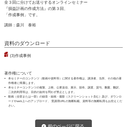
全３回に分けてお送りするオンラインセミナー
『損益計画の作成方法』の第３回、
「作成事例」です。
講師：森川 泰裕
資料のダウンロード
(3)作成事例
著作権について
本セミナーのコンテンツ（動画や資料等）に関する著作権は、講演者、当所、その他の著
作権者に帰属します。
本セミナーコンテンツの複製、上映、公衆送信、展示、頒布、譲渡、貸与、翻案、翻訳、
二次的利用等は、目的の如何を問わず禁止とします。
動画（全部または一部）の録音・録画・撮影（スクリーンショット含む）及び、ダウンロ
ードやweb上へのアップロード、 受講用URLの無断転載、資料等の無断転用もお控えくだ
さい。