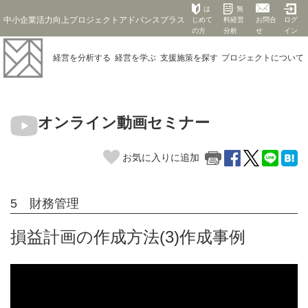
は
無
中小企業活力向上プロジェクトアドバンスプラス
じめて
料経営
お問合
ログ
の方
分析
せ
イン
経営を
分析する
経営を
学ぶ
支援施策を
探す
プロジェクト
について
オンライン動画セミナー
お気に入りに追加
5 財務管理
損益計画の作成方法(3)作成事例