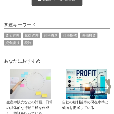
関連キーワード
資金管理
収益管理
財務構造
財務指標
設備投資
資金繰り
税制
あなたにおすすめ
生産や販売などの計画、日常
自社の粗利益率の現在水準と
の具体的な行動目標を作成
傾向を把握している
し、検証を行っている