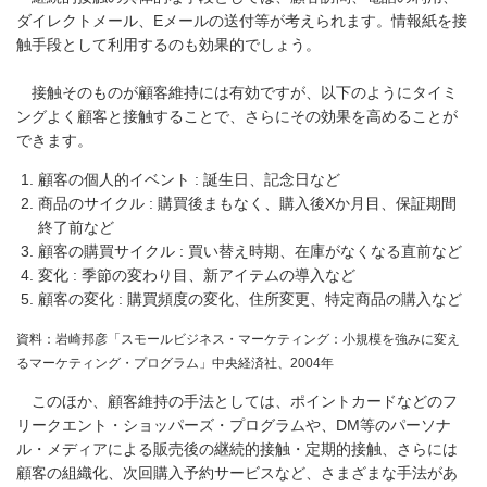
ダイレクトメール、Eメールの送付等が考えられます。情報紙を接
触手段として利用するのも効果的でしょう。
接触そのものが顧客維持には有効ですが、以下のようにタイミ
ングよく顧客と接触することで、さらにその効果を高めることが
できます。
顧客の個人的イベント : 誕生日、記念日など
商品のサイクル : 購買後まもなく、購入後Xか月目、保証期間
終了前など
顧客の購買サイクル : 買い替え時期、在庫がなくなる直前など
変化 : 季節の変わり目、新アイテムの導入など
顧客の変化 : 購買頻度の変化、住所変更、特定商品の購入など
資料：岩崎邦彦「スモールビジネス・マーケティング：小規模を強みに変え
るマーケティング・プログラム」中央経済社、2004年
このほか、顧客維持の手法としては、ポイントカードなどのフ
リークエント・ショッパーズ・プログラムや、DM等のパーソナ
ル・メディアによる販売後の継続的接触・定期的接触、さらには
顧客の組織化、次回購入予約サービスなど、さまざまな手法があ