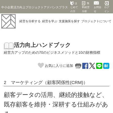
は
無
中小企業活力向上プロジェクトアドバンスプラス
じめて
料経営
お問合
ログ
の方
分析
せ
イン
経営を
分析する
経営を
学ぶ
支援施策を
探す
プロジェクト
について
活力向上ハンドブック
経営力アップのための70のビジネスメソッドと10の財務指標
お気に入りに追加
2 マーケティング（顧客関係性(CRM)）
顧客データの活用、継続的接触など、
既存顧客を維持・深耕する仕組みがあ