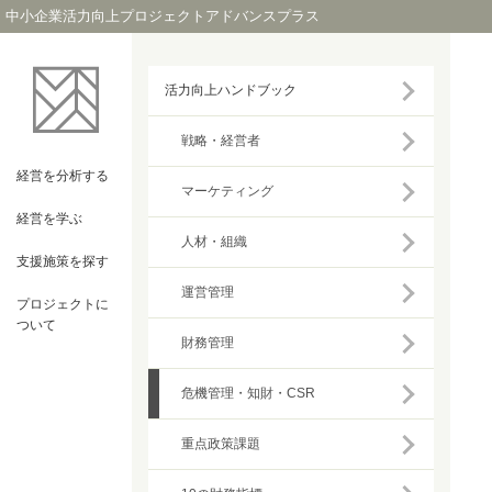
中小企業活力向上プロジェクトアドバンスプラス
活力向上ハンドブック
戦略・経営者
経営を
分析する
マーケティング
経営を
学ぶ
人材・組織
支援施策を
探す
運営管理
プロジェクト
に
ついて
財務管理
危機管理・知財・CSR
重点政策課題