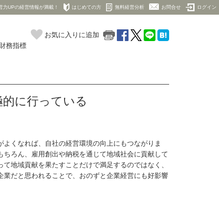
営力UPの経営情報が満載！
はじめての方
無料経営分析
お問合せ
ログイン
お気に入りに追加
の財務指標
極的に行っている
がよくなれば、自社の経営環境の向上にもつながりま
もちろん、雇用創出や納税を通じて地域社会に貢献して
って地域貢献を果たすことだけで満足するのではなく、
企業だと思われることで、おのずと企業経営にも好影響