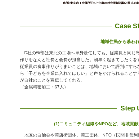
Case S
地域住民から慕わ
D社の幹部は東北の工場へ単身赴任しても、従業員と同じ寄
作りをなんと社長と会長が担当した。朝早く起きてしたくを
従業員の食事作りがうまいことは、地域において評判にすら
ら「子どもを企業に入れてほしい」と声をかけられることす
が自社のことを宣伝してくれる。
（金属精密加工・67人）
Step 
(1)コミュニティ組織やNPOなど、地域
地区の自治会や商店街団体、商工団体、NPO（民間非営利