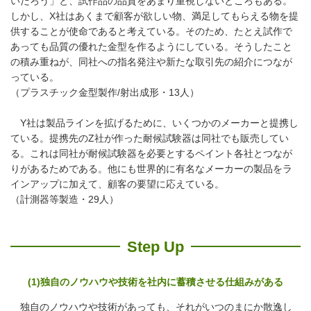
いだろう」と、試作品の品質をあまり重視しないところもある。
しかし、X社はあくまで顧客が欲しい物、満足してもらえる物を提
供することが使命であると考えている。そのため、たとえ試作で
あっても品質の優れた金型を作るようにしている。そうしたこと
の積み重ねが、同社への指名発注や新たな取引先の紹介につなが
っている。
（プラスチック金型製作/射出成形・13人）
Y社は製品ラインを拡げるために、いくつかのメーカーと提携し
ている。提携先のZ社が作った耐候試験器は同社でも販売してい
る。これは同社が耐候試験器を必要とするペイント各社とつなが
りがあるためである。他にも世界的に有名なメーカーの製品をラ
インアップに加えて、顧客の要望に応えている。
（計測器等製造・29人）
Step Up
(1)独自のノウハウや技術を社内に蓄積させる仕組みがある
独自のノウハウや技術があっても、それがいつのまにか散逸し