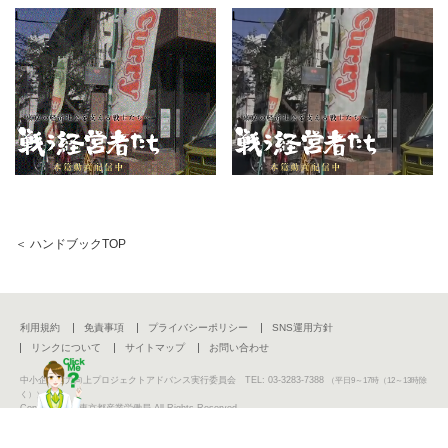
＜ ハンドブックTOP
利用規約
免責事項
プライバシーポリシー
SNS運用方針
リンクについて
サイトマップ
お問い合わせ
中小企業活力向上プロジェクトアドバンス実行委員会 TEL: 03-3283-7388
（平日9～17時（12～13時除
く））
Copyright (C) 東京都産業労働局 All Rights Reserved.