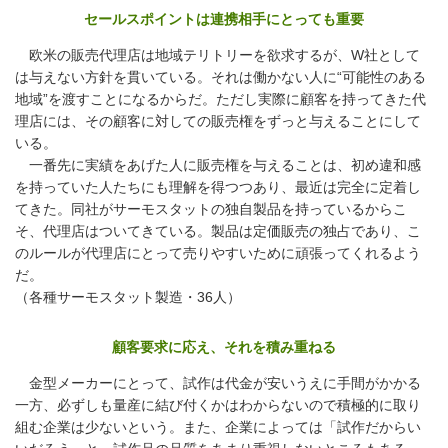
セールスポイントは連携相手にとっても重要
欧米の販売代理店は地域テリトリーを欲求するが、W社として
は与えない方針を貫いている。それは働かない人に“可能性のある
地域”を渡すことになるからだ。ただし実際に顧客を持ってきた代
理店には、その顧客に対しての販売権をずっと与えることにして
いる。
一番先に実績をあげた人に販売権を与えることは、初め違和感
を持っていた人たちにも理解を得つつあり、最近は完全に定着し
てきた。同社がサーモスタットの独自製品を持っているからこ
そ、代理店はついてきている。製品は定価販売の独占であり、こ
のルールが代理店にとって売りやすいために頑張ってくれるよう
だ。
（各種サーモスタット製造・36人）
顧客要求に応え、それを積み重ねる
金型メーカーにとって、試作は代金が安いうえに手間がかかる
一方、必ずしも量産に結び付くかはわからないので積極的に取り
組む企業は少ないという。また、企業によっては「試作だからい