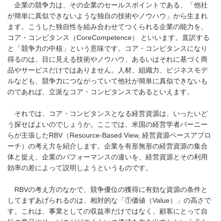
企業の競争力は、その企業のセールスポイントである、「他社
が簡単に真似できないような独自の技術やノウハウ」から生まれ
ます。こうした独自性を組み合わせてつくられる企業の能力を、
コア・コンピタンス（CoreCompetence） といいます。直訳する
と「競争力の中核」という意味です。コア・コンピタンスになり
得るのは、目に見える技術やノウハウ、あるいはそれに基づく商
品やサービスだけではありません。人材、組織力、ビジネスモデ
ルなども、競争力につながっていて他社が簡単に真似できないも
のであれば、立派なコア・コンピタンスであるといえます。
それでは、コア・コンピタンスとなる経営資源は、いったいど
う探せばよいのでしょうか。ここでは、米国の経営学者バーニー
らが主張したRBV（Resource-Based View, 経営資源ベースアプロ
ーチ）の考え方を紹介します。企業を有形無形の経営資源の集合
体と捉え、企業のパフォーマンスの違いを、経営資源とその利用
効率の差によって説明しようというものです。
RBVの考え方のなかで、競争優位の獲得に有効な資源の条件と
してまずあげられるのは、相対的な「①価値（Value）」の高さで
す。これは、事業としての収益率だけではなく、顧客にとって自