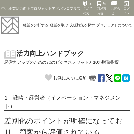
は
無
中小企業活力向上プロジェクトアドバンスプラス
じめて
料経営
お問合
ログ
の方
分析
せ
イン
経営を
分析する
経営を
学ぶ
支援施策を
探す
プロジェクト
について
活力向上ハンドブック
経営力アップのための70のビジネスメソッドと10の財務指標
お気に入りに追加
1 戦略・経営者（イノベーション・マネジメン
ト）
差別化のポイントが明確になってお
り、顧客から評価されている