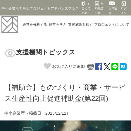
は
無
中小企業活力向上プロジェクトアドバンスプラス
じめて
料経営
お問合
ログ
の方
分析
せ
イン
経営を
分析する
経営を
学ぶ
支援施策を
探す
プロジェクト
について
支援機関トピックス
お気に入りに追加
【補助金】ものづくり・商業・サービ
ス生産性向上促進補助金(第22回)
中小企業庁（掲載日 2025/12/12）