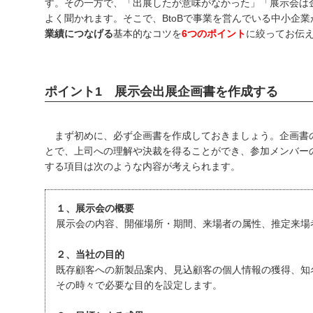
す。その一方で、「出展したが意味がなかった」「展示会は
よく聞かれます。そこで、BtoBで事業を営んでいる中小企
業績につなげる
基本的なコツを
6つのポイント
に絞ってお伝
ポイント1 展示会出展企画書を作成する
まず初めに、必ず企画書を作成しておきましょう。企画書
とで、上司への理解や決裁を得ることができ、参加メンバー
する項目は次のような内容が考えられます。
１、展示会の概要
展示会の内容、開催場所・期間、来場者の属性、推定来場
２、当社の目的
既存顧客への新製品案内、見込顧客の個人情報の獲得、知
その時々で必要な目的を設定します。