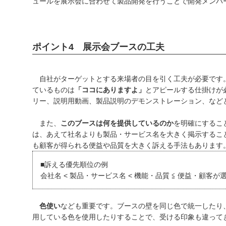
ュールを展示会に合わせて製品開発を行うことで開発メンバ
ポイント4 展示会ブースの工夫
自社がターゲットとする来場者の目を引く工夫が必要です
ているものは
「ココにありますよ」
とアピールする仕掛けが
リー、説明用動画、製品説明のデモンストレーション、など
また、
このブースは何を提供しているのか
を明確にするこ
は、あえて社名よりも製品・サービス名を大きく掲示するこ
も顧客が得られる便益や品質を大きく訴える手法もあります
■訴える優先順位の例
会社名 < 製品・サービス名 < 機能・品質 ≦ 便益・顧客
色使い
なども重要です。ブースの壁を同じ色で統一したり
用している色を使用したりすることで、受ける印象も違って