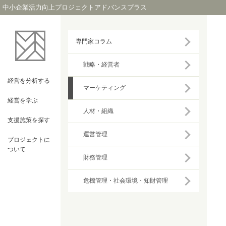
中小企業活力向上プロジェクトアドバンスプラス
専門家コラム
戦略・経営者
経営を
分析する
マーケティング
経営を
学ぶ
人材・組織
支援施策を
探す
運営管理
プロジェクト
に
ついて
財務管理
危機管理・社会環境・知財管理