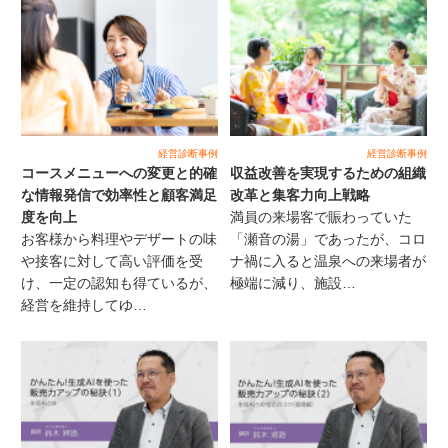
経営診断事例
経営診断事例
コースメニューへの変更と的確
収益改善を実現するための組織
な情報発信で効率性と顧客満足
改革と集客力向上戦略
度を向上
満員の来場客で賑わっていた
お客様から料理やデザートの味
「瀬音の湯」であったが、コロ
や接客に対して高い評価を受
ナ禍に入ると温泉への来場者が
け、一定の認知も得ているが、
極端に減り、施設…
経営を維持してゆ…