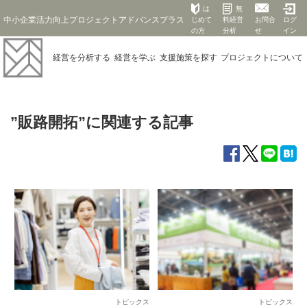
は
無
中小企業活力向上プロジェクトアドバンスプラス
じめて
料経営
お問合
ログ
の方
分析
せ
イン
経営を
分析する
経営を
学ぶ
支援施策を
探す
プロジェクト
について
”販路開拓”に関連する記事
トピックス
トピックス