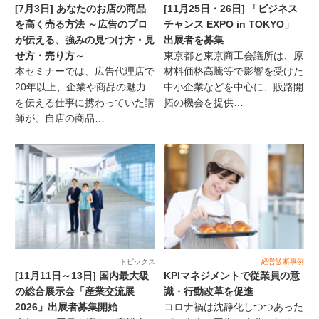
[7月3日] あなたのお店の商品
[11月25日・26日] 「ビジネス
を高く売る方法 ～広告のプロ
チャンス EXPO in TOKYO」
が伝える、強みの見つけ方・見
出展者を募集
せ方・売り方～
東京都と東京商工会議所は、原
本セミナーでは、広告代理店で
材料価格高騰等で影響を受けた
20年以上、企業や商品の魅力
中小企業などを中心に、販路開
を伝える仕事に携わっていた講
拓の機会を提供…
師が、自店の商品…
トピックス
経営診断事例
[11月11日～13日] 国内最大級
KPIマネジメントで従業員の意
の総合展示会「産業交流展
識・行動改革を促進
2026」出展者募集開始
コロナ禍は沈静化しつつあった