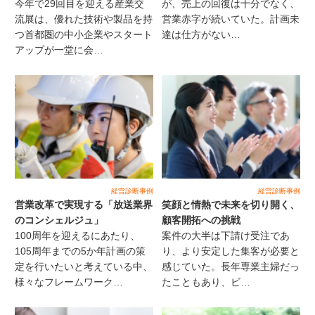
今年で29回目を迎える産業交
が、売上の回復は十分でなく、
流展は、優れた技術や製品を持
営業赤字が続いていた。計画未
つ首都圏の中小企業やスタート
達は仕方がない…
アップが一堂に会…
経営診断事例
経営診断事例
営業改革で実現する「放送業界
笑顔と情熱で未来を切り開く、
のコンシェルジュ」
顧客開拓への挑戦
100周年を迎えるにあたり、
案件の大半は下請け受注であ
105周年までの5か年計画の策
り、より安定した集客が必要と
定を行いたいと考えている中、
感じていた。長年専業主婦だっ
様々なフレームワーク…
たこともあり、ビ…