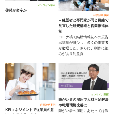
オンライン動画
啓発か命令か
経営診断事例
～経営者と専門家が同じ目線で
見直した経費構造と営業推進体
制
コロナ禍で結婚情報誌への広告
出稿量が減少し、多くの事業者
が撤退した。さらに、制作に強
みがあり利益貢…
オンライン動画
障がい者の雇用で人材不足解決
や職場環境改善に
経営診断事例
KPIマネジメントで従業員の意
障がい者の雇用にあたっては課