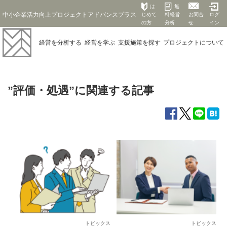
は
無
中小企業活力向上プロジェクトアドバンスプラス
じめて
料経営
お問合
ログ
の方
分析
せ
イン
経営を
分析する
経営を
学ぶ
支援施策を
探す
プロジェクト
について
”評価・処遇”に関連する記事
トピックス
トピックス