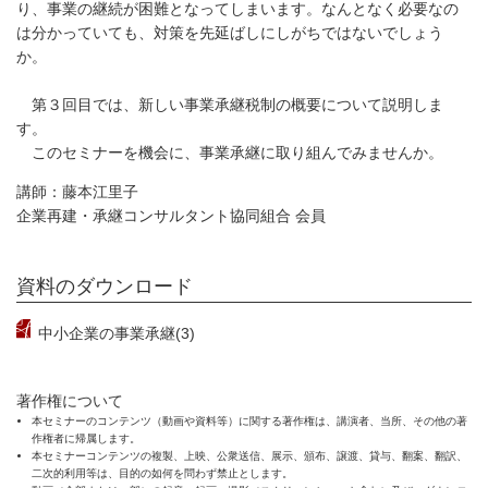
り、事業の継続が困難となってしまいます。なんとなく必要なの
は分かっていても、対策を先延ばしにしがちではないでしょう
か。
第３回目では、新しい事業承継税制の概要について説明しま
す。
このセミナーを機会に、事業承継に取り組んでみませんか。
講師：藤本江里子
企業再建・承継コンサルタント協同組合 会員
資料のダウンロード
中小企業の事業承継(3)
著作権について
本セミナーのコンテンツ（動画や資料等）に関する著作権は、講演者、当所、その他の著
作権者に帰属します。
本セミナーコンテンツの複製、上映、公衆送信、展示、頒布、譲渡、貸与、翻案、翻訳、
二次的利用等は、目的の如何を問わず禁止とします。