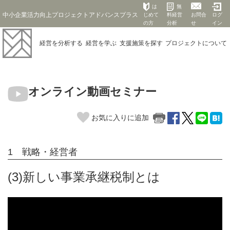
は
無
中小企業活力向上プロジェクトアドバンスプラス
じめて
料経営
お問合
ログ
の方
分析
せ
イン
経営を
分析する
経営を
学ぶ
支援施策を
探す
プロジェクト
について
オンライン動画セミナー
お気に入りに追加
1 戦略・経営者
(3)新しい事業承継税制とは