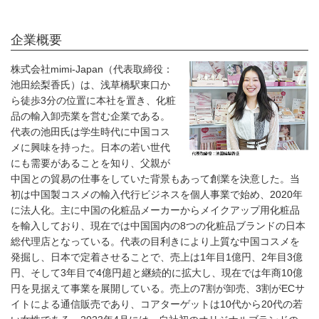
企業概要
株式会社mimi-Japan（代表取締役：
池田絵梨香氏）は、浅草橋駅東口か
ら徒歩3分の位置に本社を置き、化粧
品の輸入卸売業を営む企業である。
代表の池田氏は学生時代に中国コス
メに興味を持った。日本の若い世代
にも需要があることを知り、父親が
中国との貿易の仕事をしていた背景もあって創業を決意した。当
初は中国製コスメの輸入代行ビジネスを個人事業で始め、2020年
に法人化。主に中国の化粧品メーカーからメイクアップ用化粧品
を輸入しており、現在では中国国内の8つの化粧品ブランドの日本
総代理店となっている。代表の目利きにより上質な中国コスメを
発掘し、日本で定着させることで、売上は1年目1億円、2年目3億
円、そして3年目で4億円超と継続的に拡大し、現在では年商10億
円を見据えて事業を展開している。売上の7割が卸売、3割がECサ
イトによる通信販売であり、コアターゲットは10代から20代の若