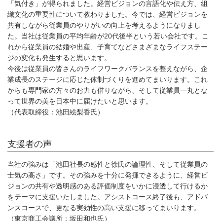
「気付き」が得られました。経営ビジョンの言語化や伝え方、組
織文化の重要性について教わりました。今では、経営ビジョンを
共有しながら従業員のやりがいの向上を考えるようになりまし
た。当社は従業員の平均年齢が20代後半という若い会社です。こ
れから従業員の結婚や出産、子育てなどさまざまなライフステー
ジの変化も発生すると思います。
今後は従業員の皆さんのライフワークバランスを整えながら、企
業成長のステージに応じた体制づくりを進めてまいります。これ
からも専門家の方々のお力も借りながら、そして従業員一丸とな
って世界の美を日本中に届けたいと思います。
（代表取締役：池田絵梨香氏）
支援者の声
当社の強みは「池田社長の感性と徐氏の論理性、そして従業員の
士気の高さ」です。その強みを十分に発揮できるように、経営ビ
ジョンの共有や透明感のある評価制度をいかに浸透して行けるか
をテーマに支援いたしました。アシストコース終了後も、アドバ
ンスコースで、更なる実効性の高い支援に移ってまいります。
（東京商工会議所：坂田和也氏）