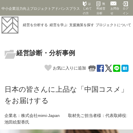
は
無
中小企業活力向上プロジェクトアドバンスプラス
じめて
料経営
お問合
ログ
の方
分析
せ
イン
経営を
分析する
経営を
学ぶ
支援施策を
探す
プロジェクト
について
経営診断・分析事例
お気に入りに追加
日本の皆さんに上品な「中国コスメ」
をお届けする
企業名：株式会社mimi-Japan 取材先ご担当者様：代表取締役:
池田絵梨香氏