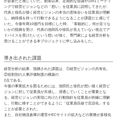
が必要だと感じていた。創業以来、定期的な会議や1on1ミーティ
ングで経営ビジョンなどの「想い」を従業員に説明してきたが、
代表と徐氏が描く経営ビジョンの本当の意味合いを従業員が理解
し、納得感を持って行動できるようになることが課題だと感じて
いた。今後年商10億円を目標にした時、「客観的に」何が足りな
いかの指摘を受け、代表の池田氏や徐氏が見えていない視点でア
ドバイスを受けたいという想いが強く、専門家による経営分析を
受けることができる本プロジェクトに申し込みをした。
導き出された課題
経営分析の結果、指摘された課題は、①経営ビジョンの共有化、
②役割別の人事評価制度の構築の
2点である。
今後の事業拡大を図るためには、池田氏と徐氏が想い描く経営ビ
ジョンに対して従業員が共感し、浸透していくことが重要とな
る。経営ビジョンの実現に向けた行動指針を従業員が的確に理解
し、行動に移すことができるように「従業員目線で言語化」する
ことが必要とされた。
また、自社物流倉庫の運営やECサイトの拡大などの業務が多様化