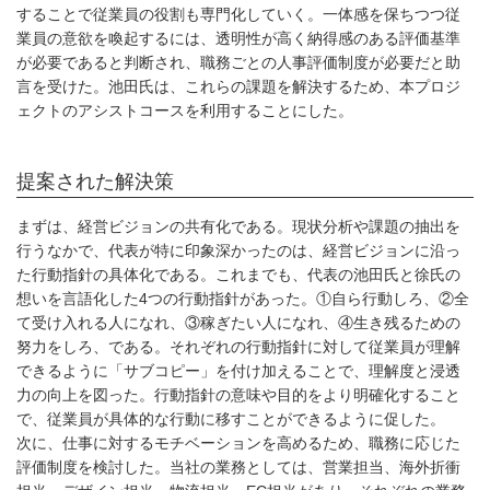
することで従業員の役割も専門化していく。一体感を保ちつつ従
業員の意欲を喚起するには、透明性が高く納得感のある評価基準
が必要であると判断され、職務ごとの人事評価制度が必要だと助
言を受けた。池田氏は、これらの課題を解決するため、本プロジ
ェクトのアシストコースを利用することにした。
提案された解決策
まずは、経営ビジョンの共有化である。現状分析や課題の抽出を
行うなかで、代表が特に印象深かったのは、経営ビジョンに沿っ
た行動指針の具体化である。これまでも、代表の池田氏と徐氏の
想いを言語化した4つの行動指針があった。①自ら行動しろ、②全
て受け入れる人になれ、③稼ぎたい人になれ、④生き残るための
努力をしろ、である。それぞれの行動指針に対して従業員が理解
できるように「サブコピー」を付け加えることで、理解度と浸透
力の向上を図った。行動指針の意味や目的をより明確化すること
で、従業員が具体的な行動に移すことができるように促した。
次に、仕事に対するモチベーションを高めるため、職務に応じた
評価制度を検討した。当社の業務としては、営業担当、海外折衝