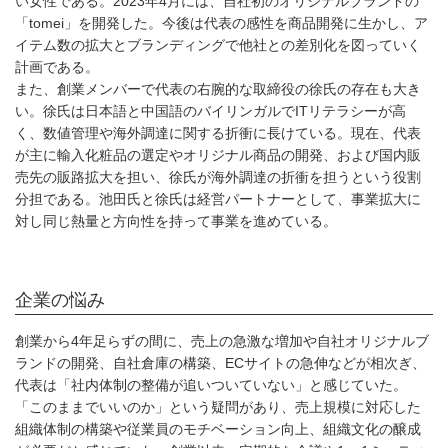
い女性である。2023年4月には、自社初のオリジナルブランドの
「tomei」を開発した。今後は代表の感性を商品開発に生かし、ア
イテム数の拡大とブランディングで他社との差別化を図っていく
計画である。
また、創業メンバーで代表の右腕的な取締役の徐氏の存在も大き
い。徐氏は日本語と中国語のバイリンガルでITリテラシーが高
く、数値管理や海外調達に関する折衝に長けている。現在、代表
が主に輸入化粧品の選定やオリジナル商品の開発、および国内販
売先の販路拡大を担い、徐氏が海外調達の折衝を担うという役割
分担である。池田氏と徐氏は経営パートナーとして、事業拡大に
対し同じ熱量と方向性を持って事業を進めている。
企業の悩み
創業から4年足らずの間に、売上の急激な増加や自社オリジナルブ
ランドの開発、自社倉庫の構築、ECサイトの急伸などが相次ぎ、
代表は「社内体制の整備が追いついていない」と感じていた。
「このままでいいのか」という疑問があり、売上規模に対応した
組織体制の構築や従業員のモチベーション向上、組織文化の醸成