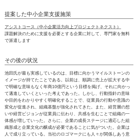
提案した中小企業支援施策
アシストコース（中小企業活力向上プロジェクトネクスト）
課題解決のために支援を必要とする企業に対して、専門家を無料
で派遣します
その後の状況
池田氏が最も実感しているのは、目標に向かうマイルストーンの
イメージが持てたことである。以前は、順調に売上が拡大する中
で明確な意味もなく年商10億円という目標を掲げ、それに向かっ
て邁進していくといった考えであった。しかし、行動指針の意味
や目的をわかりやすく明確化することで、従業員の行動や意識の
変化が促進され、組織基盤が強化されてきた。また、経営層の想
いや経営ビジョンが従業員に伝わり、共感を生むことで組織の一
体感が増していった。さらに、企業の成長ステージに適応した組
織形成と企業文化の醸成が必要であることに気がついた。企業は
人で成り立っている。当社のロゴマークにも人々が関係しあう意