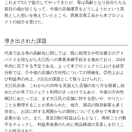
これまで3人で協力してやってきたが、母は高齢となり自分たちも
節目の歳が近くなって、今後の店舗運営をどうしようかという漠
然とした想いを抱えていたところ、西東京商工会から本プロジェ
クトの紹介を受けた。
導き出された課題
代表である母の高齢化に関しては、既に税理士や司法書士のアド
バイスを得ながら大江氏への事業承継手続きを進めており、2024
年内に完了する予定である。よって本プロジェクトにおける経営
分析では、①今後の店舗の方向性についての明確化、②売上およ
び利益率の向上、の2点が課題として取り上げられた。
大江氏自身、これからの20年を見据えた店舗の在り方を模索し始
めたのが本プロジェクト利用のきっかけでもあり、今後の方向性
検討にあたっては、まず大江氏の店舗に対する想いや、やりたい
ことを整理することが求められた。他方、酒店の既存顧客も多く
存在し、お店に対する周囲からの期待についても併せて考慮する
必要があった。また、直近2期の収益は心もとなく、商材ごとの数
字をチェックし、利益率改善のために商品構成の見直しを行うこ
とが提示された。