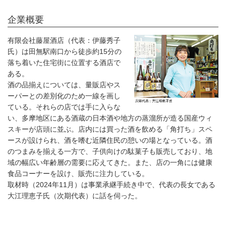
企業概要
有限会社藤屋酒店（代表：伊藤秀子
氏）は田無駅南口から徒歩約15分の
落ち着いた住宅街に位置する酒店で
ある。
酒の品揃えについては、量販店やス
ーパーとの差別化のため一線を画し
ている。それらの店では手に入らな
い、多摩地区にある酒蔵の日本酒や地方の蒸溜所が造る国産ウィ
スキーが店頭に並ぶ。店内には買った酒を飲める「角打ち」スペ
ースが設けられ、酒を嗜む近隣住民の憩いの場となっている。酒
のつまみを揃える一方で、子供向けの駄菓子も販売しており、地
域の幅広い年齢層の需要に応えてきた。また、店の一角には健康
食品コーナーを設け、販売に注力している。
取材時（2024年11月）は事業承継手続き中で、代表の長女である
大江理恵子氏（次期代表）に話を伺った。