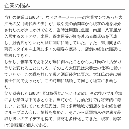
企業の悩み
当社の創業は1965年、ウィスキーメーカーの営業マンであった大
江氏の父（現代表の夫）が、取引先の酒問屋から現在の地を紹介
されたのがきっかけである。当時は周囲に魚屋・肉屋・八百屋が
入居するストアや、米屋、蕎麦屋等が軒を連ねる商店街を形成
し、競合店がないため酒店開店に適していた。また、御用聞きの
商売スタイルを主流に多くの顧客を獲得し、店舗の経営は順調に
推移してきた。
しかし、創業者である父が病に倒れたことから大江氏の生活がガ
ラリと変わることになる。そのころ大江氏は栄養士の仕事に就い
ていたが、この職を辞して母と酒店経営に専念。大江氏の夫は栄
養士仲間であったが、この時期に結婚して同じく経営に参画し
た。
父が逝去した1988年頃は好景気だったものの、その後バブル崩壊
により景気は下向きとなる。当時から「お酒だけでは将来的に厳
しい」と感じていた大江氏は、同じ多摩地域で酒店を営む経営者
グループに入会し、情報を集めた。そこから店頭精米や健康食品
取り扱いのアイデアを得て、商材を多様化してきた。現在、顧客
は9割程度が個人である。