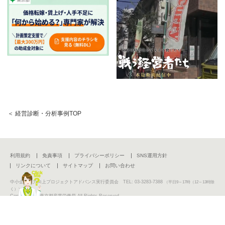
＜ 経営診断・分析事例TOP
利用規約
免責事項
プライバシーポリシー
SNS運用方針
リンクについて
サイトマップ
お問い合わせ
中小企業活力向上プロジェクトアドバンス実行委員会 TEL: 03-3283-7388
（平日9～17時（12～13時除
く））
Copyright (C) 東京都産業労働局 All Rights Reserved.