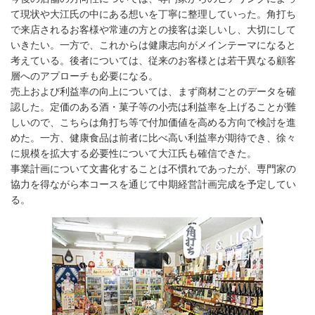
て現状や大江氏の中にある想いを丁寧に整理していった。角打ち
で来店されるお客様や常連の方との接客は楽しいし、大切にして
いきたい。一方で、これからは健康志向がメインテーマになると
考えている。後者については、従来のお客様とは若干異なる顧客
層へのアプローチも必要になる。
売上および利益率の向上については、まず商材ごとのデータを確
認した。定価のある酒・菓子等の小売は利益率を上げることが難
しいので、こちらは角打ち等で付加価値を高める方向で検討を進
めた。一方、健康食品は前者に比べ高い利益率が期待でき、徐々
に規模を拡大する必要性について大江氏も確信できた。
事業計画について文書化することは不慣れであったが、専門家の
協力を得ながら本コースを通じて中期経営計画完成を予定してい
る。