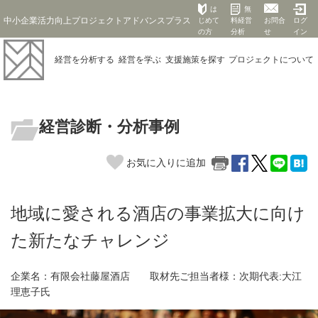
は
無
中小企業活力向上プロジェクトアドバンスプラス
じめて
料経営
お問合
ログ
の方
分析
せ
イン
経営を
分析する
経営を
学ぶ
支援施策を
探す
プロジェクト
について
経営診断・分析事例
お気に入りに追加
地域に愛される酒店の事業拡大に向け
た新たなチャレンジ
企業名：有限会社藤屋酒店 取材先ご担当者様：次期代表:大江
理恵子氏