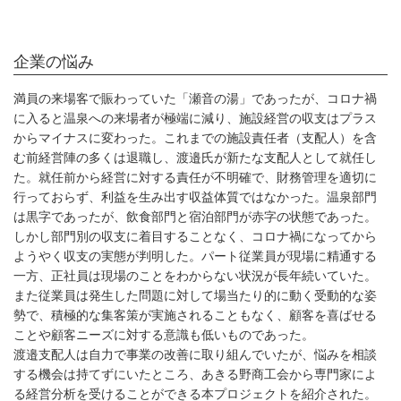
企業の悩み
満員の来場客で賑わっていた「瀬音の湯」であったが、コロナ禍
に入ると温泉への来場者が極端に減り、施設経営の収支はプラス
からマイナスに変わった。これまでの施設責任者（支配人）を含
む前経営陣の多くは退職し、渡邉氏が新たな支配人として就任し
た。就任前から経営に対する責任が不明確で、財務管理を適切に
行っておらず、利益を生み出す収益体質ではなかった。温泉部門
は黒字であったが、飲食部門と宿泊部門が赤字の状態であった。
しかし部門別の収支に着目することなく、コロナ禍になってから
ようやく収支の実態が判明した。パート従業員が現場に精通する
一方、正社員は現場のことをわからない状況が長年続いていた。
また従業員は発生した問題に対して場当たり的に動く受動的な姿
勢で、積極的な集客策が実施されることもなく、顧客を喜ばせる
ことや顧客ニーズに対する意識も低いものであった。
渡邉支配人は自力で事業の改善に取り組んでいたが、悩みを相談
する機会は持てずにいたところ、あきる野商工会から専門家によ
る経営分析を受けることができる本プロジェクトを紹介された。