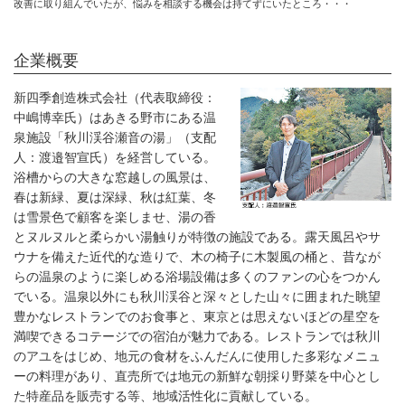
改善に取り組んでいたが、悩みを相談する機会は持てずにいたところ・・・
企業概要
新四季創造株式会社（代表取締役：
中嶋博幸氏）はあきる野市にある温
泉施設「秋川渓谷瀬音の湯」（支配
人：渡邉智宣氏）を経営している。
浴槽からの大きな窓越しの風景は、
春は新緑、夏は深緑、秋は紅葉、冬
は雪景色で顧客を楽しませ、湯の香
とヌルヌルと柔らかい湯触りが特徴の施設である。露天風呂やサ
ウナを備えた近代的な造りで、木の椅子に木製風の桶と、昔なが
らの温泉のように楽しめる浴場設備は多くのファンの心をつかん
でいる。温泉以外にも秋川渓谷と深々とした山々に囲まれた眺望
豊かなレストランでのお食事と、東京とは思えないほどの星空を
満喫できるコテージでの宿泊が魅力である。レストランでは秋川
のアユをはじめ、地元の食材をふんだんに使用した多彩なメニュ
ーの料理があり、直売所では地元の新鮮な朝採り野菜を中心とし
た特産品を販売する等、地域活性化に貢献している。