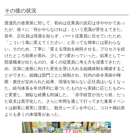
その後の状況
渡邉氏の改善策に対して、初めは従業員の反応は冷ややかであっ
たが、徐々に「何かやらなければ」という意識が芽生えてきた。
長年、正社員は現場を知らず、パート従業員に任せていたため、
「こういう風に変えてください」と言っても簡単には変わらな
い。そのため、丁寧に「変える理由を納得させる」プロセスを続
けたところ効果が表れ、少しずつ変わっていった。結果として一
部退職者が出たものの、多くの従業員に考え方を浸透できたた
め、次第に改善に向けた変化を受け入れる組織体制を構築するこ
とができた。組織は部門ごとに統制され、社内の命令系統や権
限・責任が定められた結果、現場を知らない正社員はいなくなっ
た。給与体系を年功序列に基づいたものから実績に応じたものへ
と変更し、無駄な経費も削減した。「赤字経営が当たり前」だっ
た収支は黒字化した。さらに年間を通じて行ってきた集客イベン
トは顧客に着実に浸透し、観光シーズンを中心に、コロナ禍以前
よりも多くの来場客があった。