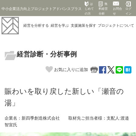
は
無
中小企業活力向上プロジェクトアドバンスプラス
じめて
料経営
お問合
ログ
の方
分析
せ
イン
経営を
分析する
経営を
学ぶ
支援施策を
探す
プロジェクト
について
経営診断・分析事例
お気に入りに追加
賑わいを取り戻した新しい「瀬音の
湯」
企業名：新四季創造株式会社 取材先ご担当者様：支配人:渡邉
智宣氏