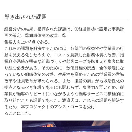
導き出された課題
経営分析の結果、指摘された課題は、①経営目標の設定と事業計
画の策定、②組織体制の改善、③
集客力向上の3点である。
これらの課題を解決するためには、各部門の収益性や従業員の行
動を見える化したうえで、コストを意識した財務体質の改善、指
揮命令系統が明確な組織づくりや顧客ニーズを踏まえた集客に取
り組む必要がある。そのために、数値目標の浸透、全体最適にな
っていない組織体制の改善、生産性を高めるための従業員の意識
改革や社員教育が求められる。また「瀬音の湯」が地域活性化の
拠点となるべき施設であるにも関わらず、集客力が弱いため、従
業員が顧客のリピートにつながるような顧客サービスに積極的に
取り組むことも課題であった。渡邉氏は、これらの課題を解決す
るため、本プロジェクトのアシストコースを受け
ることにした。