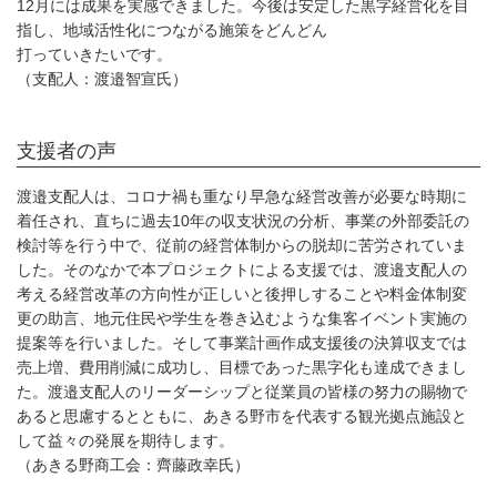
12月には成果を実感できました。今後は安定した黒字経営化を目
指し、地域活性化につながる施策をどんどん
打っていきたいです。
（支配人：渡邉智宣氏）
支援者の声
渡邉支配人は、コロナ禍も重なり早急な経営改善が必要な時期に
着任され、直ちに過去10年の収支状況の分析、事業の外部委託の
検討等を行う中で、従前の経営体制からの脱却に苦労されていま
した。そのなかで本プロジェクトによる支援では、渡邉支配人の
考える経営改革の方向性が正しいと後押しすることや料金体制変
更の助言、地元住民や学生を巻き込むような集客イベント実施の
提案等を行いました。そして事業計画作成支援後の決算収支では
売上増、費用削減に成功し、目標であった黒字化も達成できまし
た。渡邉支配人のリーダーシップと従業員の皆様の努力の賜物で
あると思慮するとともに、あきる野市を代表する観光拠点施設と
して益々の発展を期待します。
（あきる野商工会：齊藤政幸氏）