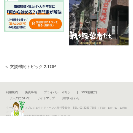
＜ 支援機関トピックスTOP
利用規約
免責事項
プライバシーポリシー
SNS運用方針
リンクについて
サイトマップ
お問い合わせ
中小企業活力向上プロジェクトアドバンス実行委員会 TEL: 03-3283-7388
（平日9～17時（12～13時除
く））
Copyright (C) 東京都産業労働局 All Rights Reserved.