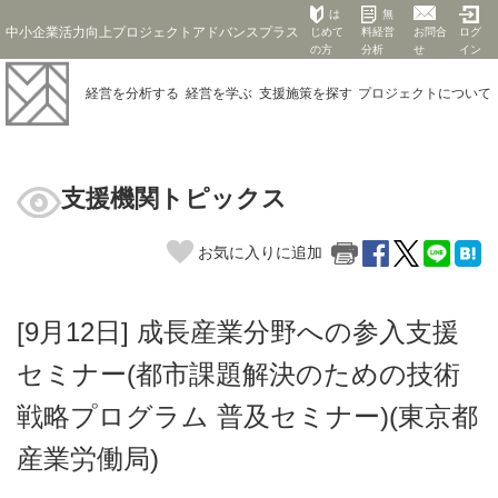
は
無
中小企業活力向上プロジェクトアドバンスプラス
じめて
料経営
お問合
ログ
の方
分析
せ
イン
経営を
分析する
経営を
学ぶ
支援施策を
探す
プロジェクト
について
支援機関トピックス
お気に入りに追加
[9月12日] 成長産業分野への参入支援
セミナー(都市課題解決のための技術
戦略プログラム 普及セミナー)(東京都
産業労働局)