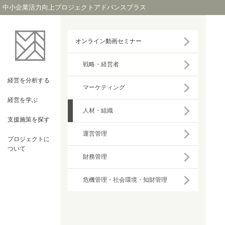
中小企業活力向上プロジェクトアドバンスプラス
オンライン動画セミナー
戦略・経営者
経営を
分析する
マーケティング
経営を
学ぶ
人材・組織
支援施策を
探す
運営管理
プロジェクト
に
ついて
財務管理
危機管理・社会環境・知財管理