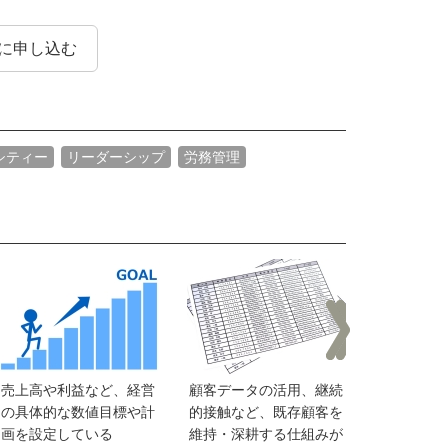
に申し込む
シティー
リーダーシップ
労務管理
社員のアイ
売上高や利益など、経営
顧客データの活用、継続
た情報を汲
の具体的な数値目標や計
的接触など、既存顧客を
業・新製品
画を設定している
維持・深耕する仕組みが
開拓に役立