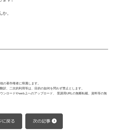
んか。
他の著作権者に帰属します。
翻訳、二次的利用等は、目的の如何を問わず禁止とします。
ンロードやweb上へのアップロード、 受講用URLの無断転載、資料等の無