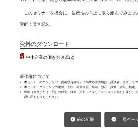
このセミナーを機会に、生産性の向上に取り組んでみませ
講師：藤堂武久
資料のダウンロード
中小企業の働き方改革(2)
著作権について
本セミナーのコンテンツ（動画や資料等）に関する著作権は、講演者、当所、その
本セミナーコンテンツの複製、上映、公衆送信、展示、頒布、譲渡、貸与、翻案、
動画（全部または一部）の録音・録画・撮影（スクリーンショット含む）及び、ダウ
断転用もお控えください。