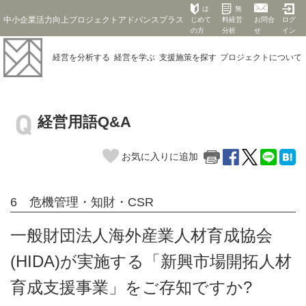
は
無
中小企業活力向上プロジェクトアドバンスプラス
じめて
料経営
お問合
ログ
の方
分析
せ
イン
経営を
分析する
経営を
学ぶ
支援施策を
探す
プロジェクト
について
経営用語Q&A
お気に入りに追加
6 危機管理・知財・CSR
一般財団法人海外産業人材育成協会
(HIDA)が実施する「新興市場開拓人材
育成支援事業」をご存知ですか?