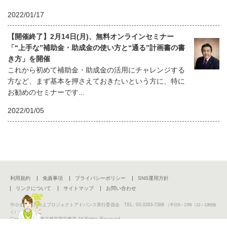
2022/01/17
【開催終了】2月14日(月)、無料オンラインセミナー
「“上手な”補助金・助成金の使い方と“通る”計画書の書
き方」を開催
これから初めて補助金・助成金の活用にチャレンジする
方など、まず基本を押さえておきたいという方に、特に
お勧めのセミナーです...
2022/01/05
利用規約
免責事項
プライバシーポリシー
SNS運用方針
リンクについて
サイトマップ
お問い合わせ
中小企業活力向上プロジェクトアドバンス実行委員会 TEL: 03-3283-7388
（平日9～17時（12～13時除
く））
Copyright (C) 東京都産業労働局 All Rights Reserved.