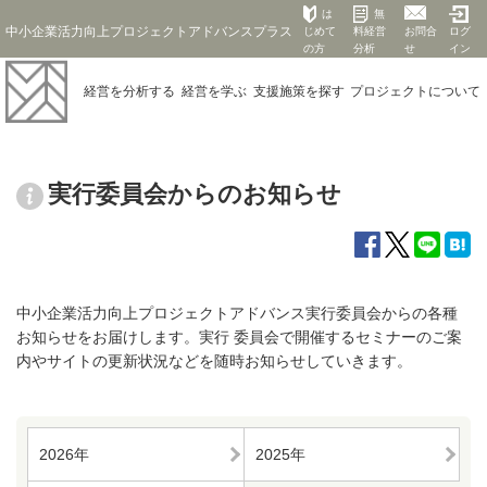
は
無
中小企業活力向上プロジェクトアドバンスプラス
じめて
料経営
お問合
ログ
の方
分析
せ
イン
経営を
分析する
経営を
学ぶ
支援施策を
探す
プロジェクト
について
実行委員会からのお知らせ
中小企業活力向上プロジェクトアドバンス実行委員会からの各種
お知らせをお届けします。実行 委員会で開催するセミナーのご案
内やサイトの更新状況などを随時お知らせしていきます。
2026年
2025年