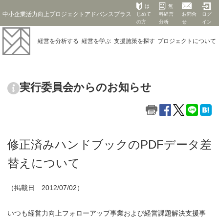
は
無
中小企業活力向上プロジェクトアドバンスプラス
じめて
料経営
お問合
ログ
の方
分析
せ
イン
経営を
分析する
経営を
学ぶ
支援施策を
探す
プロジェクト
について
実行委員会からのお知らせ
修正済みハンドブックのPDFデータ差
替えについて
（掲載日 2012/07/02）
いつも経営力向上フォローアップ事業および経営課題解決支援事