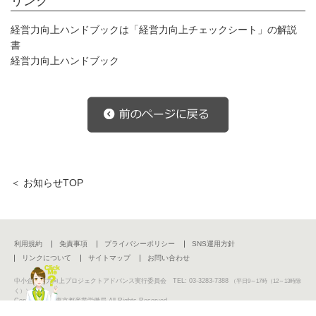
リンク
経営力向上ハンドブックは「経営力向上チェックシート」の解説
書
経営力向上ハンドブック
＜ お知らせTOP
利用規約
免責事項
プライバシーポリシー
SNS運用方針
リンクについて
サイトマップ
お問い合わせ
中小企業活力向上プロジェクトアドバンス実行委員会 TEL: 03-3283-7388
（平日9～17時（12～13時除
く））
Copyright (C) 東京都産業労働局 All Rights Reserved.