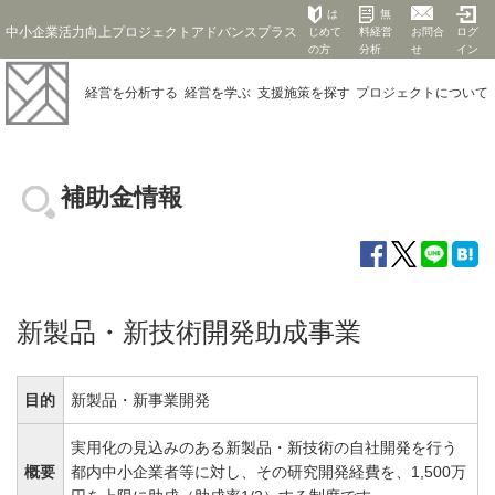
は
無
中小企業活力向上プロジェクトアドバンスプラス
じめて
料経営
お問合
ログ
の方
分析
せ
イン
経営を
分析する
経営を
学ぶ
支援施策を
探す
プロジェクト
について
補助金情報
新製品・新技術開発助成事業
目的
新製品・新事業開発
実用化の見込みのある新製品・新技術の自社開発を行う
概要
都内中小企業者等に対し、その研究開発経費を、1,500万