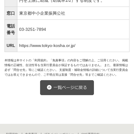
円を上限に助成（助成率1/2）する制度です。
窓口
東京都中小企業振興公社
電話
03-3251-7894
番号
URL
https://www.tokyo-kosha.or.jp/
本情報は本サイトの「利用規約」「免責事項」の内容をご理解の上、ご活用ください。 掲載
情報の正確性、合法性等を当実行委員会が保証するものではありません。 また、最新情報は
必ず「問合せ先」等にご確認ください。 支援制度・補助金情報の詳細について当実行委員会
ではお答えできませんので、ご不明点等は直接「問合せ先」等までご確認ください。